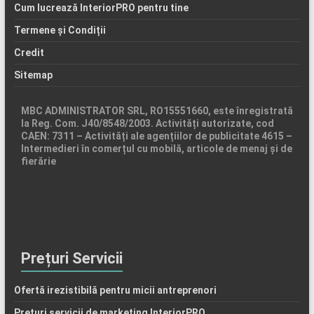
Cum lucrează InteriorPRO pentru tine
Termene și Condiții
Credit
Sitemap
MBC ADMINISTRATOR SRL, RO15551660, este înregistrată
la Reg. Com. J40/8548/2003. Activități autorizate, cod
CAEN: 7311 – Activități ale agențiilor de publicitate 4615 –
Intermedieri în comerțul cu mobilă, articole de menaj și de
fierărie
Prețuri Servicii
Ofertă irezistibilă pentru micii antreprenori
Prețuri servicii de marketing InteriorPRO