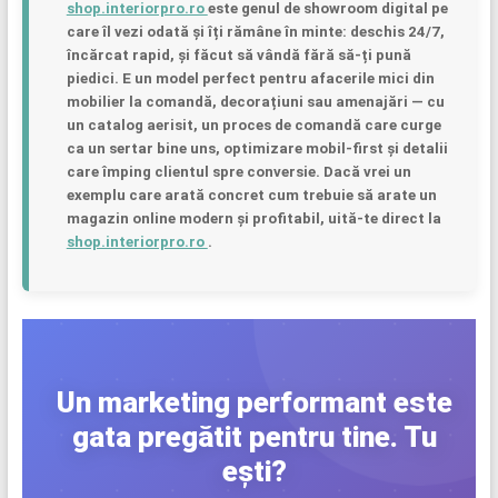
shop.interiorpro.ro
este genul de showroom digital pe
care îl vezi odată și îți rămâne în minte: deschis 24/7,
încărcat rapid, și făcut să vândă fără să-ți pună
piedici. E un model perfect pentru afacerile mici din
mobilier la comandă, decorațiuni sau amenajări — cu
un catalog aerisit, un proces de comandă care curge
ca un sertar bine uns, optimizare mobil-first și detalii
care împing clientul spre conversie. Dacă vrei un
exemplu care arată concret cum trebuie să arate un
magazin online modern și profitabil, uită-te direct la
shop.interiorpro.ro
.
Un marketing performant este
gata pregătit pentru tine. Tu
ești?