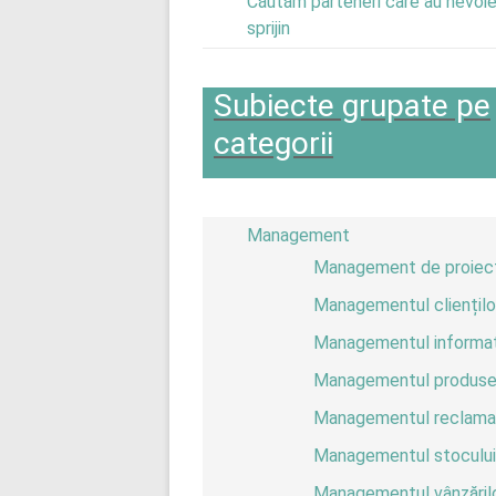
Căutăm parteneri care au nevoi
sprijin
Subiecte grupate pe
categorii
Management
Management de proiec
Managementul cliențilo
Managementul informați
Managementul produse
Managementul reclamaț
Managementul stocului
Managementul vânzăril