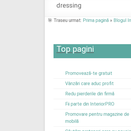
proiectele
dressing
de
locuințe
🎯 Traseu urmat:
Prima pagină
»
Blogul I
cu
profesioniștii
potriviți
Top pagini
Promovează-te gratuit
Vânzări care aduc profit
Redu pierderile din firmă
Fii parte din InteriorPRO
Promovare pentru magazine de
mobilă