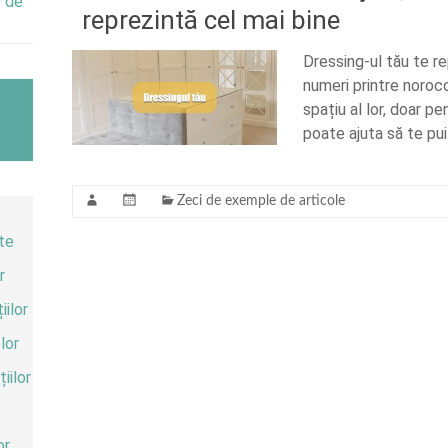
e de
reprezintă cel mai bine
Dressing-ul tău te r
numeri printre noroco
spațiu al lor, doar p
poate ajuta să te pui
Zeci de exemple de articole
te
r
ilor
lor
iilor
or