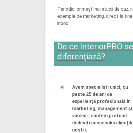
Periodic, primești noi studii de caz, n
exemple de marketing, direct la tine
inbox.
De ce InteriorPRO s
diferențiază?
Avem specialiști unici, cu
peste 25 de ani de
experiență profesională în
marketing, management și
vânzări, suntem profund
dedicați succesului cliențil
noștri.