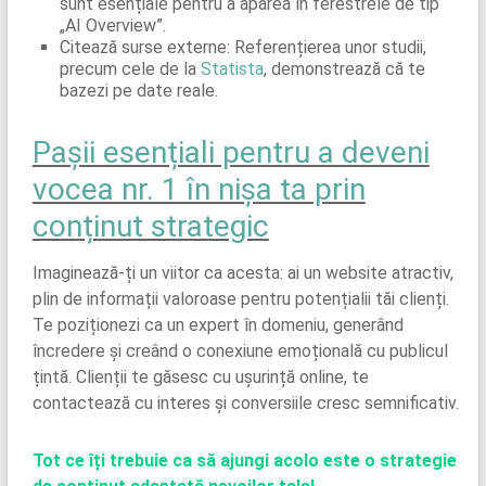
sunt esențiale pentru a apărea în ferestrele de tip
„AI Overview”.
Citează surse externe: Referențierea unor studii,
precum cele de la
Statista
, demonstrează că te
bazezi pe date reale.
Pașii esențiali pentru a deveni
vocea nr. 1 în nișa ta prin
conținut strategic
Imaginează-ți un viitor ca acesta: ai un website atractiv,
plin de informații valoroase pentru potențialii tăi clienți.
Te poziționezi ca un expert în domeniu, generând
încredere și creând o conexiune emoțională cu publicul
țintă. Clienții te găsesc cu ușurință online, te
contactează cu interes și conversiile cresc semnificativ.
Tot ce îți trebuie ca să ajungi acolo este o strategie