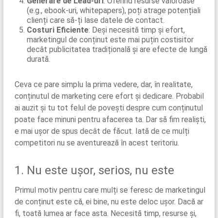
Generare de Lead-uri
: Oferind resurse valoroase
(e.g., ebook-uri, whitepapers), poți atrage potențiali
clienți care să-ți lase datele de contact.
Costuri Eficiente
: Deși necesită timp și efort,
marketingul de conținut este mai puțin costisitor
decât publicitatea tradițională și are efecte de lungă
durată.
Ceva ce pare simplu la prima vedere, dar, în realitate,
conținutul de marketing cere efort și dedicare. Probabil
ai auzit și tu tot felul de povești despre cum conținutul
poate face minuni pentru afacerea ta. Dar să fim realiști,
e mai ușor de spus decât de făcut. Iată de ce mulți
competitori nu se aventurează în acest teritoriu.
1. Nu este ușor, serios, nu este
Primul motiv pentru care mulți se feresc de marketingul
de conținut este că, ei bine, nu este deloc ușor. Dacă ar
fi, toată lumea ar face asta. Necesită timp, resurse și,