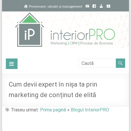
Skip
E
F
L
Y
Promovare, vânzări și management
to
m
a
i
o
content
a
c
n
u
i
e
k
T
l
b
e
u
o
d
b
o
i
e
k
n
InteriorPRO
Meniu
Promovează-
ți
Cum devii expert în nișa ta prin
proiectele
marketing de conținut de elită
de
locuințe
cu
🎯 Traseu urmat:
Prima pagină
»
Blogul InteriorPRO
profesioniștii
potriviți