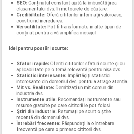
SEO:
Conținutul constant ajută la îmbunătățirea
clasamentului dvs. în motoarele de căutare.
Credibilitate:
Oferă cititorilor informații valoroase,
construind încrederea.
Versatilitate:
Pot fi transformate în alte tipuri de
conținut pentru a vă amplifica mesajul.
Idei pentru postări scurte:
Sfaturi rapide:
Oferiți cititorilor sfaturi scurte și cu
aplicabilitate pe o temă relevantă pentru nișa dvs.
Statistici interesante:
Împărtășiți statistici
interesante din domeniul dvs. pentru a atrage atenția.
Mit vs. Realitate:
Demitizați un mit comun din
industria dvs.
Instrumente utile:
Recomandați instrumente sau
resurse gratuite pe care cititorii le pot folosi.
Știri din industrie:
Rezumați pe scurt o știre
recentă din domeniul dvs.
Întrebări frecvente:
Răspundeți la o întrebare
frecventă pe care o primesc cititorii dvs.