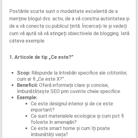
Postările scurte sunt o modalitate excelentă de a
menține blogul dvs. activ, de a vă construi autoritatea și
de a vă conecta cu publicul țintă. Încercați-le și vedeți
cum vă ajută să vă atingeți obiectivele de blogging. Iată
câteva exemple.
1. Articole de tip „Ce este?”
Scop:
Răspunde la întrebări specifice ale cititorilor,
cum ar fi „Ce este X?”.
Beneficii:
Oferă informații clare și concise,
îmbunătățește SEO prin cuvinte cheie specifice.
Exemple:
Ce este designul interior și de ce este
important?
Ce sunt materialele ecologice și cum pot fi
folosite în amenajări?
Ce este smart home și cum îți poate
îmbunătăți viața?