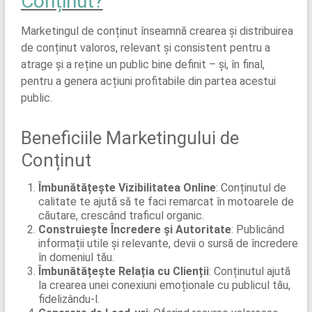
Conținut?
Marketingul de conținut înseamnă crearea și distribuirea
de conținut valoros, relevant și consistent pentru a
atrage și a reține un public bine definit – și, în final,
pentru a genera acțiuni profitabile din partea acestui
public.
Beneficiile Marketingului de
Conținut
Îmbunătățește Vizibilitatea Online
: Conținutul de
calitate te ajută să te faci remarcat în motoarele de
căutare, crescând traficul organic.
Construiește Încredere și Autoritate
: Publicând
informații utile și relevante, devii o sursă de încredere
în domeniul tău.
Îmbunătățește Relația cu Clienții
: Conținutul ajută
la crearea unei conexiuni emoționale cu publicul tău,
fidelizându-l.