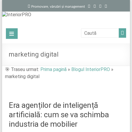
Skip
E
F
L
Y
Promovare, vânzări și management
to
m
a
i
o
content
a
c
n
u
i
e
k
T
InteriorPRO
Meniu
l
b
e
u
o
d
b
o
i
e
Promovează-
k
n
ți
marketing digital
proiectele
de
🎯 Traseu urmat:
Prima pagină
»
Blogul InteriorPRO
»
locuințe
marketing digital
cu
profesioniștii
potriviți
Era agenților de inteligență
artificială: cum se va schimba
industria de mobilier