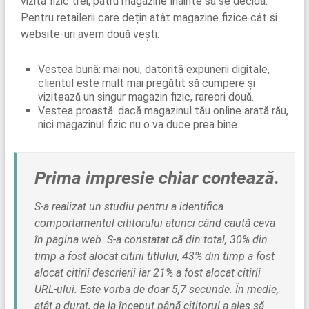
vizita fizic trei, patru magazine înainte să se decidă.
Pentru retailerii care dețin atât magazine fizice cât si
website-uri avem două vești:
Vestea bună: mai nou, datorită expunerii digitale,
clientul este mult mai pregătit să cumpere și
vizitează un singur magazin fizic, rareori două.
Vestea proastă: dacă magazinul tău online arată rău,
nici magazinul fizic nu o va duce prea bine.
Prima impresie chiar contează.
S-a realizat un studiu pentru a identifica
comportamentul cititorului atunci când caută ceva
în pagina web. S-a constatat că din total, 30% din
timp a fost alocat citirii titlului, 43% din timp a fost
alocat citirii descrierii iar 21% a fost alocat citirii
URL-ului. Este vorba de doar 5,7 secunde. În medie,
atât a durat, de la început până cititorul a ales să