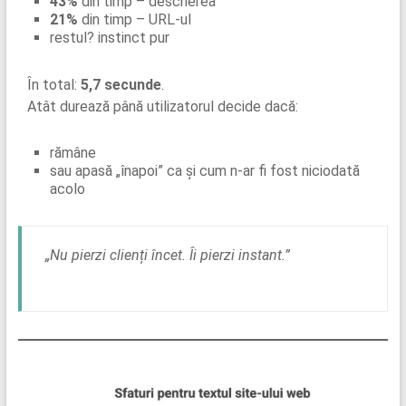
43%
din timp – descrierea
21%
din timp – URL-ul
restul? instinct pur
În total:
5,7 secunde
.
Atât durează până utilizatorul decide dacă:
rămâne
sau apasă „înapoi” ca și cum n-ar fi fost niciodată
acolo
„Nu pierzi clienți încet. Îi pierzi instant.”