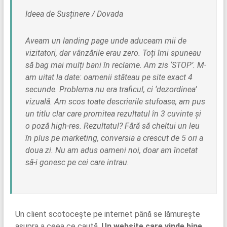
Ideea de Susținere / Dovada
Aveam un landing page unde aduceam mii de
vizitatori, dar vânzările erau zero. Toți îmi spuneau
să bag mai mulți bani în reclame. Am zis ‘STOP’. M-
am uitat la date: oamenii stăteau pe site exact 4
secunde. Problema nu era traficul, ci ‘dezordinea’
vizuală. Am scos toate descrierile stufoase, am pus
un titlu clar care promitea rezultatul în 3 cuvinte și
o poză high-res. Rezultatul? Fără să cheltui un leu
în plus pe marketing, conversia a crescut de 5 ori a
doua zi. Nu am adus oameni noi, doar am încetat
să-i gonesc pe cei care intrau.
Un client scotocește pe internet până se lămurește
asupra a ceea ce caută.
Un website care vinde bine