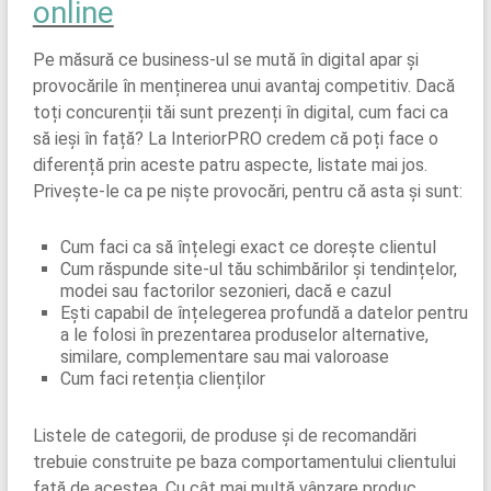
online
Pe măsură ce business-ul se mută în digital apar și
provocările în menținerea unui avantaj competitiv. Dacă
toți concurenții tăi sunt prezenți în digital, cum faci ca
să ieși în față? La InteriorPRO credem că poți face o
diferență prin aceste patru aspecte, listate mai jos.
Privește-le ca pe niște provocări, pentru că asta și sunt:
Cum faci ca să înțelegi exact ce dorește clientul
Cum răspunde site-ul tău schimbărilor și tendințelor,
modei sau factorilor sezonieri, dacă e cazul
Ești capabil de înțelegerea profundă a datelor pentru
a le folosi în prezentarea produselor alternative,
similare, complementare sau mai valoroase
Cum faci retenția clienților
Listele de categorii, de produse și de recomandări
trebuie construite pe baza comportamentului clientului
față de acestea. Cu cât mai multă vânzare produc