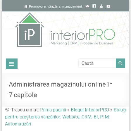
Skip
E
F
L
Y
Promovare, vânzări și management
to
m
a
i
o
content
a
c
n
u
i
e
k
T
l
b
e
u
o
d
b
o
i
e
k
n
InteriorPRO
Meniu
Promovează-
ți
Administrarea magazinului online în
proiectele
7 capitole
de
locuințe
cu
🎯 Traseu urmat:
Prima pagină
»
Blogul InteriorPRO
»
Soluții
profesioniștii
pentru creșterea vânzărilor: Website, CRM, BI, PIM,
potriviți
Automatizări