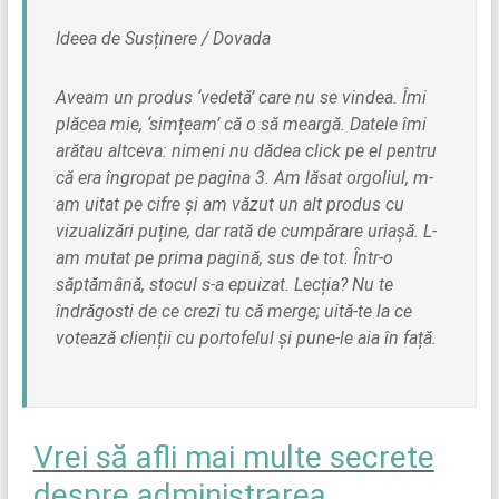
Ideea de Susținere / Dovada
Aveam un produs ‘vedetă’ care nu se vindea. Îmi
plăcea mie, ‘simțeam’ că o să meargă. Datele îmi
arătau altceva: nimeni nu dădea click pe el pentru
că era îngropat pe pagina 3. Am lăsat orgoliul, m-
am uitat pe cifre și am văzut un alt produs cu
vizualizări puține, dar rată de cumpărare uriașă. L-
am mutat pe prima pagină, sus de tot. Într-o
săptămână, stocul s-a epuizat. Lecția? Nu te
îndrăgosti de ce crezi tu că merge; uită-te la ce
votează clienții cu portofelul și pune-le aia în față.
Vrei să afli mai multe secrete
despre administrarea