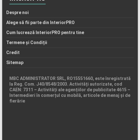
Despre noi
Alege să fii parte din InteriorPRO
Cum lucrează InteriorPRO pentru tine
Termene și Condiții
Credit
Sitemap
MBC ADMINISTRATOR SRL, RO15551660, este înregistrată
la Reg. Com. J40/8548/2003. Activități autorizate, cod
CAEN: 7311 – Activități ale agențiilor de publicitate 4615 –
Intermedieri în comerțul cu mobilă, articole de menaj și de
fierărie