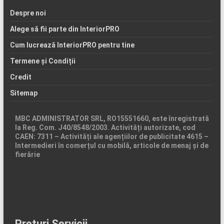
Despre noi
Alege să fii parte din InteriorPRO
Cum lucrează InteriorPRO pentru tine
Termene și Condiții
Credit
Sitemap
MBC ADMINISTRATOR SRL, RO15551660, este înregistrată
la Reg. Com. J40/8548/2003. Activități autorizate, cod
CAEN: 7311 – Activități ale agențiilor de publicitate 4615 –
Intermedieri în comerțul cu mobilă, articole de menaj și de
fierărie
Prețuri Servicii